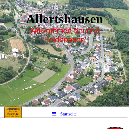
Allertshausen
Willkommen bei den
"Feldhoasen"
Startseite